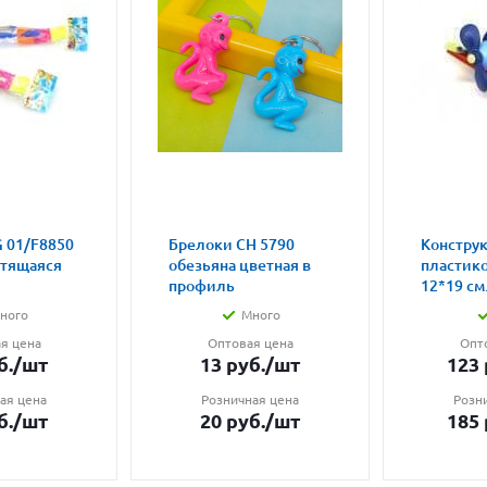
 01/F8850
Брелоки CH 5790
Констру
етящаяся
обезьяна цветная в
пластик
профиль
12*19 см.
ного
Много
я цена
Оптовая цена
Опт
б.
/шт
13
руб.
/шт
123
ая цена
Розничная цена
Розн
б.
/шт
20
руб.
/шт
185