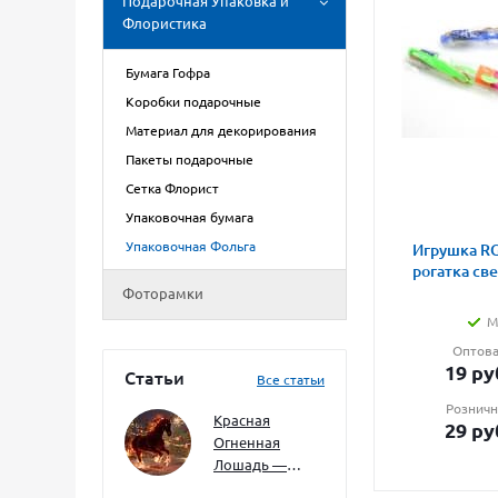
Подарочная Упаковка и
Флористика
Бумага Гофра
Коробки подарочные
Материал для декорирования
Пакеты подарочные
Сетка Флорист
Упаковочная бумага
Упаковочная Фольга
Игрушка RG
рогатка св
Фоторамки
М
Оптова
19
ру
Статьи
Все статьи
Розничн
Красная
29
ру
Огненная
Лошадь —
символ 2026