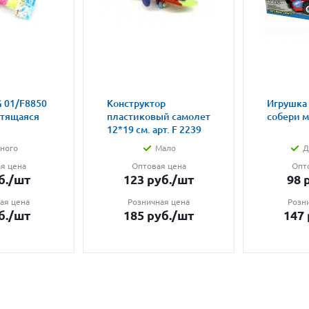
 01/F8850
Конструктор
Игрушка
етящаяся
пластиковый самолет
собери 
12*19 см. арт. F 2239
ного
Мало
Д
я цена
Оптовая цена
Опт
б.
/шт
123
руб.
/шт
98
р
ая цена
Розничная цена
Розн
б.
/шт
185
руб.
/шт
147