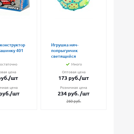
 конструктор
Игрушка мяч-
Магни
машинку 401
попрыгунчик
влюбл
светящийся
малые
остаточно
Много
овая цена
Оптовая цена
О
уб.
/шт
173
руб.
/шт
7
ичная цена
Розничная цена
Ро
руб.
/шт
234
руб.
/шт
1
260
руб.