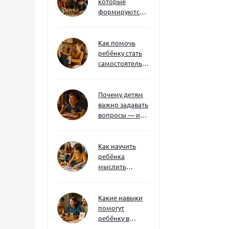
которые
формируются
через игру — и
делают
ребёнка
Как помочь
успешным
ребёнку стать
самостоятельным
без давления и
нотаций
Почему детям
важно задавать
вопросы — и
как не отбить
интерес
Как научить
ребёнка
мыслить
нестандартно
— и не бояться
сложностей
Какие навыки
помогут
ребёнку в
будущем — и