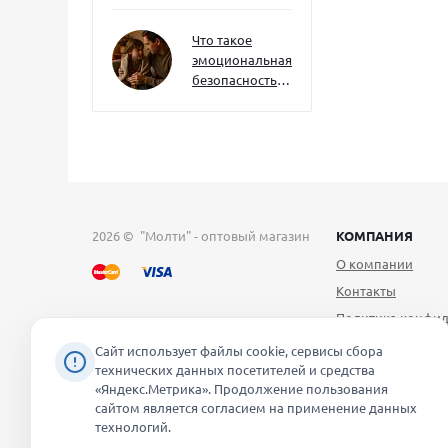
как развивать
их уже сейчас
Что такое
эмоциональная
безопасность
— и как создать
её в семье
2026 © "Молти" - оптовый магазин
КОМПАНИЯ
О компании
Контакты
Политика конфид
Публичная оферт
Сайт использует файлы cookie, сервисы сбора
технических данных посетителей и средства
Согласие на обра
«Яндекс.Метрика». Продолжение пользования
персональных д
сайтом является согласием на применение данных
Уведомление об 
технологий.
файлов cookie