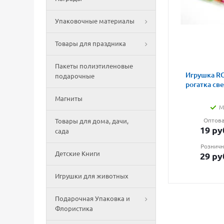
Упаковочные материалы
Товары для праздника
Пакеты полиэтиленовые
Игрушка RG
подарочные
рогатка св
Магниты
М
Оптова
Товары для дома, дачи,
19
ру
сада
Розничн
Детские Книги
29
ру
Игрушки для животных
Подарочная Упаковка и
Флористика