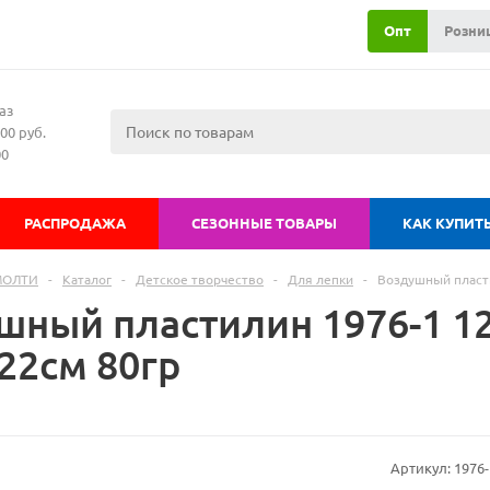
Опт
Розни
аз
00 руб.
00
РАСПРОДАЖА
СЕЗОННЫЕ ТОВАРЫ
КАК КУПИТ
МОЛТИ
-
Каталог
-
Детское творчество
-
Для лепки
-
Воздушный пласти
шный пластилин 1976-1 12
22см 80гр
Артикул:
1976-