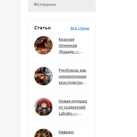
Фоторамки
Статьи
Все статьи
Красная
Огненная
Лошадь —
символ 2026
года: чего
ждать и как
Румбоксы: как
подготовиться
миниатюрные
конструкторы
развивают
творческое
мышление и
Новая игрушка
внимание к
от создателей
деталям
Labubu —
Wakuku
Навыки,